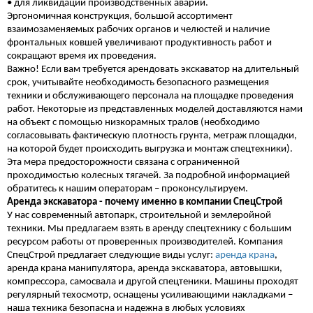
• для ликвидации производственных аварий.
Эргономичная конструкция, большой ассортимент
взаимозаменяемых рабочих органов и челюстей и наличие
фронтальных ковшей увеличивают продуктивность работ и
сокращают время их проведения.
Важно! Если вам требуется арендовать экскаватор на длительный
срок, учитывайте необходимость безопасного размещения
техники и обслуживающего персонала на площадке проведения
работ. Некоторые из представленных моделей доставляются нами
на объект с помощью низкорамных тралов (необходимо
согласовывать фактическую плотность грунта, метраж площадки,
на которой будет происходить выгрузка и монтаж спецтехники).
Эта мера предосторожности связана с ограниченной
проходимостью колесных тягачей. За подробной информацией
обратитесь к нашим операторам – проконсультируем.
Аренда экскаватора - почему именно в компании СпецСтрой
У нас современный автопарк, строительной и землеройной
техники. Мы предлагаем взять в аренду спецтехнику с большим
ресурсом работы от проверенных производителей. Компания
СпецСтрой предлагает следующие виды услуг:
аренда крана
,
аренда крана манипулятора, аренда экскаватора, автовышки,
компрессора, самосвала и другой спецтеники. Машины проходят
регулярный техосмотр, оснащены усиливающими накладками –
наша техника безопасна и надежна в любых условиях