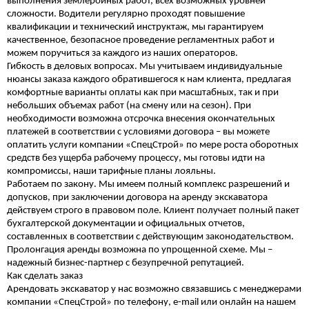
выполнения землеройных работ, всех возможных уровней
сложности. Водители регулярно проходят повышение
квалификации и технический инструктаж, мы гарантируем
качественное, безопасное проведение регламентных работ и
можем поручиться за каждого из наших операторов.
Гибкость в деловых вопросах. Мы учитываем индивидуальные
нюансы заказа каждого обратившегося к нам клиента, предлагая
комфортные варианты оплаты как при масштабных, так и при
небольших объемах работ (на смену или на сезон). При
необходимости возможна отсрочка внесения окончательных
платежей в соответствии с условиями договора – вы можете
оплатить услуги компании «СпецСтрой» по мере роста оборотных
средств без ущерба рабочему процессу, мы готовы идти на
компромиссы, наши тарифные планы лояльны.
Работаем по закону. Мы имеем полный комплекс разрешений и
допусков, при заключении договора на аренду экскаватора
действуем строго в правовом поле. Клиент получает полный пакет
бухгалтерской документации и официальных отчетов,
составленных в соответствии с действующим законодательством.
Пролонгация аренды возможна по упрощенной схеме. Мы –
надежный бизнес-партнер с безупречной репутацией.
Как сделать заказ
Арендовать экскаватор у нас возможно связавшись с менеджерами
компании «СпецСтрой» по телефону, e-mail или онлайн на нашем