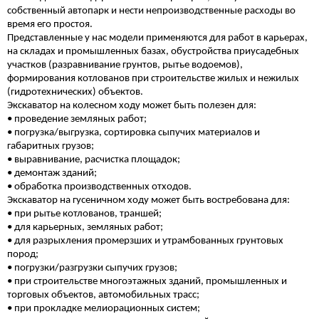
собственный автопарк и нести непроизводственные расходы во
время его простоя.
Представленные у нас модели применяются для работ в карьерах,
на складах и промышленных базах, обустройства приусадебных
участков (разравнивание грунтов, рытье водоемов),
формирования котлованов при строительстве жилых и нежилых
(гидротехнических) объектов.
Экскаватор на колесном ходу может быть полезен для:
• проведение земляных работ;
• погрузка/выгрузка, сортировка сыпучих материалов и
габаритных грузов;
• выравнивание, расчистка площадок;
• демонтаж зданий;
• обработка производственных отходов.
Экскаватор на гусеничном ходу может быть востребована для:
• при рытье котлованов, траншей;
• для карьерных, земляных работ;
• для разрыхления промерзших и утрамбованных грунтовых
пород;
• погрузки/разгрузки сыпучих грузов;
• при строительстве многоэтажных зданий, промышленных и
торговых объектов, автомобильных трасс;
• при прокладке мелиорационных систем;